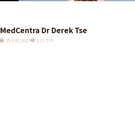
MedCentra Dr Derek Tse
25 8 月, 2023
5:12 下午