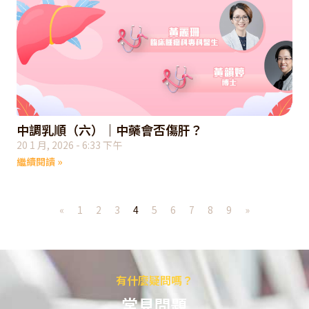
中調乳順（六）｜中藥會否傷肝？
20 1 月, 2026
6:33 下午
繼續閱讀 »
«
1
2
3
4
5
6
7
8
9
»
有什麼疑問嗎？
常見問題