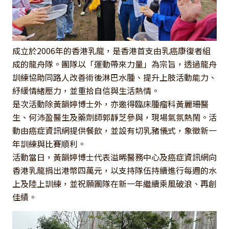
成立於2006年的香港乳龍，是香港首支由乳癌康復者組
成的龍舟隊。團隊以「運動帶來力量」為宗旨，透過龍舟
訓練協助同路人改善術後淋巴水腫、提升上肢活動能力、
紓緩情緒壓力，並重拾自信與生活熱情。
是次活動除黃韻婷博士外，亦邀得臨床腫瘤科黃麗珊醫
生、何沛盈醫生及藥劑師郭靜芝參與，現場氣氛熱鬧。活
動由癌症資訊網提供餐飲，並設有切乳豬儀式，象徵新一
年訓練與比賽順利。
活動當日，黃韻婷博士代表溢晞醫務中心及癌症資訊網向
香港乳龍捐出港幣四萬元，以支持隊伍持續進行每週的水
上及陸上訓練，並祝願團隊在新一年繼續乘風破浪、再創
佳績。