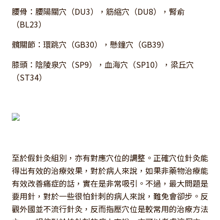
腰骨：腰陽關穴（DU3），筋縮穴（DU8），腎俞
（BL23）
髖關節：環跳穴（GB30），懸鐘穴（GB39）
膝頭：陰陵泉穴（SP9），血海穴（SP10），梁丘穴
（ST34）
至於假針灸組別，亦有對應穴位的調整。正確穴位針灸能
得出有效的治療效果，對於病人來說，如果非藥物治療能
有效改善痛症的話，實在是非常吸引。不過，最大問題是
要用針，對於一些很怕針刺的病人來說，難免會卻步。反
觀外國並不流行針灸，反而指壓穴位是較常用的治療方法