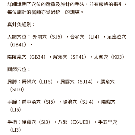
詳細說明了穴位的選擇及施針的手法，並有嚴格的指引，
每位施針的醫師亦受過統一的訓練。
真針灸組別：
人體穴位： 外關穴（SJ5），合⾕⽳ （LI4），足臨泣穴
（GB41），
陽陵泉穴（GB34），解溪⽳（ST41），太溪⽳（KD3）
關節穴位：
肩膊：肩髃穴（LI15），肩髎穴（SJ14），臑俞穴
（SI10）
手腕：肩中俞穴（SI5），陽池穴（SJ 4），陽谿穴
（LI5）
手指：後谿穴（SI3），八邪（EX-UE9），⼿五⾥⽳
（LI3）