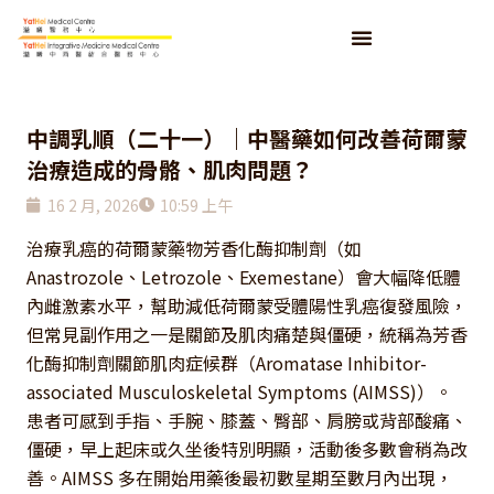
中調乳順（二十一）｜中醫藥如何改善荷爾蒙
治療造成的骨骼、肌肉問題？
16 2 月, 2026
10:59 上午
治療乳癌的荷爾蒙藥物芳香化酶抑制劑（如
Anastrozole、Letrozole、Exemestane）會大幅降低體
內雌激素水平，幫助減低荷爾蒙受體陽性乳癌復發風險，
但常見副作用之一是關節及肌肉痛楚與僵硬，統稱為芳香
化酶抑制劑關節肌肉症候群（Aromatase Inhibitor-
associated Musculoskeletal Symptoms (AIMSS)）。
患者可感到手指、手腕、膝蓋、臀部、肩膀或背部酸痛、
僵硬，早上起床或久坐後特別明顯，活動後多數會稍為改
善。AIMSS 多在開始用藥後最初數星期至數月內出現，